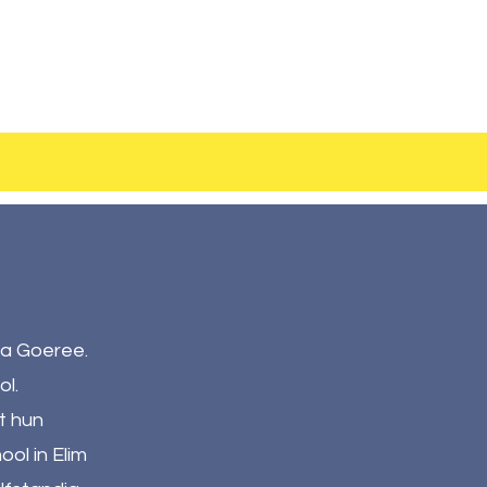
na Goeree.
ol.
t hun
ol in Elim