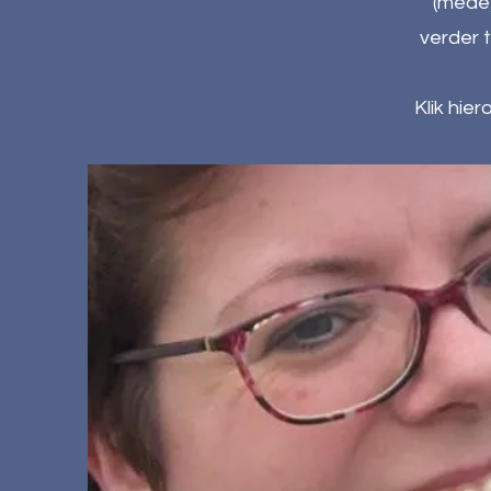
(mede)
verder 
Klik hie