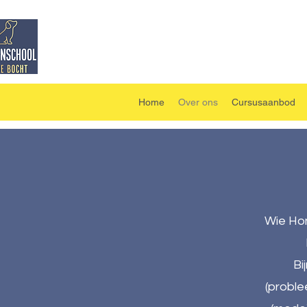
Home
Over ons
Cursusaanbod
Wie Hon
Bi
(proble