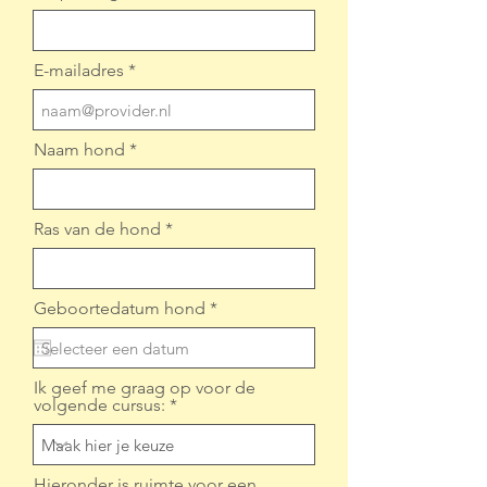
E-mailadres
Naam hond
Ras van de hond
r
Geboortedatum hond
*
e
q
u
i
Ik geef me graag op voor de
r
volgende cursus:
e
d
Hieronder is ruimte voor een